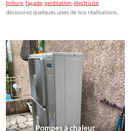
toiture
,
façade
,
ventilation
,
électricité
,
découvrez quelques unes de nos réalisations.
Pompes à chaleur