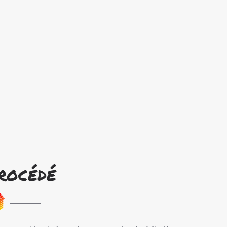
rocédé