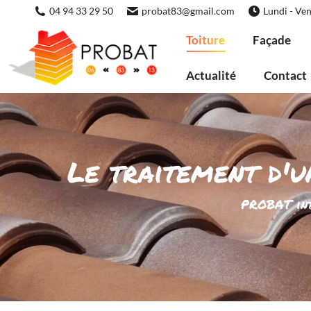
04 94 33 29 50
probat83@gmail.com
Lundi - Ven
Toiture
Façade
Actualité
Contact
Le traitement d'un
PROBAT int