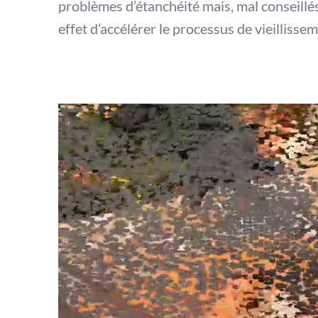
problèmes d’étanchéité mais, mal conseillé
effet d’accélérer le processus de vieilliss
Loaded
:
Unmute