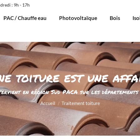
dredi : 9h - 17h
PAC / Chauffe eau
Photovoltaïque
Bois
Iso
e toiture est une affa
Vous êtes ici :
ervient en région Sud PACA sur les départements 8
Accueil
Traitement toiture