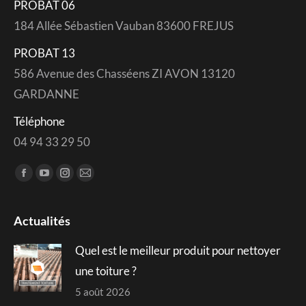
PROBAT 06
184 Allée Sébastien Vauban 83600 FREJUS
PROBAT 13
586 Avenue des Chasséens ZI AVON 13120
GARDANNE
Téléphone
04 94 33 29 50
Trouvez nous sur :
Facebook
YouTube
Instagram
Mail
page
page
page
page
opens
opens
opens
opens
Actualités
in
in
in
in
Quel est le meilleur produit pour nettoyer
new
new
new
new
window
window
window
window
une toiture ?
5 août 2026