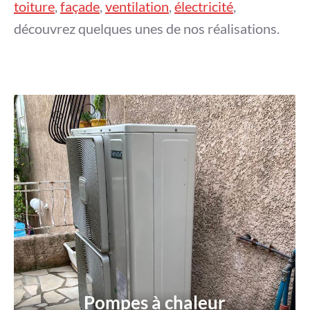
toiture
,
façade
,
ventilation
,
électricité
,
découvrez quelques unes de nos réalisations.
Pompes à chaleur