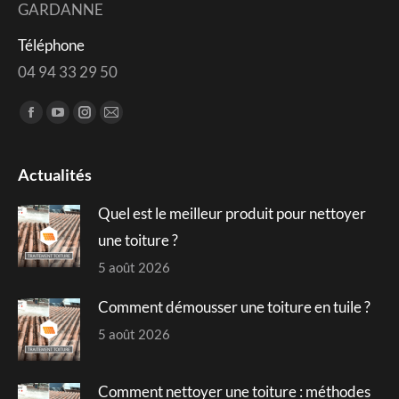
GARDANNE
Téléphone
04 94 33 29 50
Trouvez nous sur :
Facebook
YouTube
Instagram
Mail
page
page
page
page
opens
opens
opens
opens
Actualités
in
in
in
in
Quel est le meilleur produit pour nettoyer
new
new
new
new
window
window
window
window
une toiture ?
5 août 2026
Comment démousser une toiture en tuile ?
5 août 2026
Comment nettoyer une toiture : méthodes