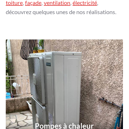
toiture
,
façade
,
ventilation
,
électricité
,
découvrez quelques unes de nos réalisations.
Pompes à chaleur