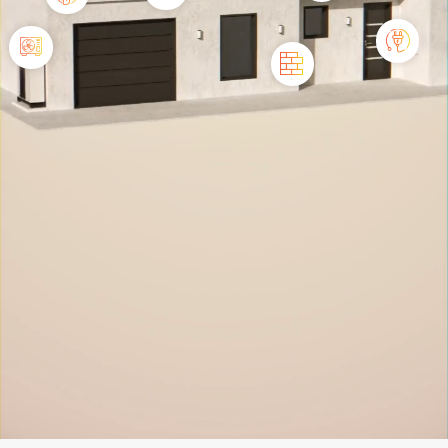
Isolation
Bois
Ventilation
Électricité
Pompe à chaleur
Façades