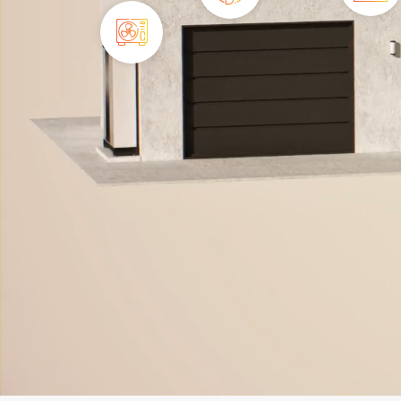
Bois
Ventilation
Pompe
à
chaleur