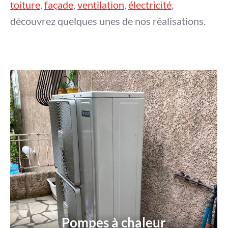
toiture
,
façade
,
ventilation
,
électricité
,
découvrez quelques unes de nos réalisations.
Pompes à chaleur