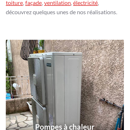
toiture
,
façade
,
ventilation
,
électricité
,
découvrez quelques unes de nos réalisations.
Pompes à chaleur