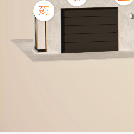
Bois
Ventilation
Pompe
à
chaleur