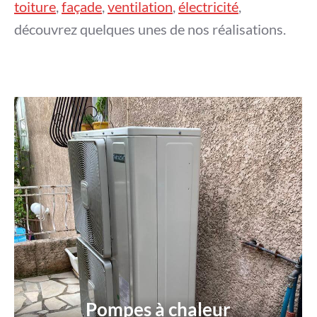
toiture
,
façade
,
ventilation
,
électricité
,
découvrez quelques unes de nos réalisations.
Pompes à chaleur