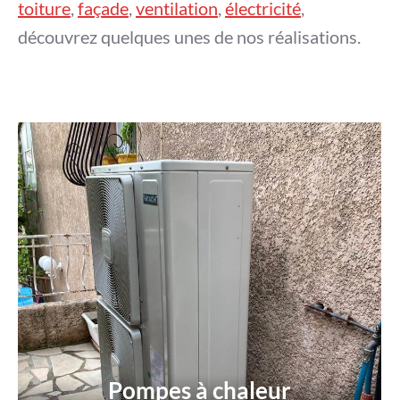
toiture
,
façade
,
ventilation
,
électricité
,
découvrez quelques unes de nos réalisations.
Pompes à chaleur