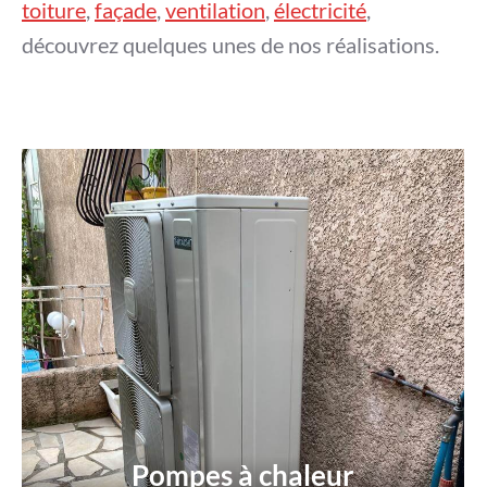
toiture
,
façade
,
ventilation
,
électricité
,
découvrez quelques unes de nos réalisations.
Pompes à chaleur