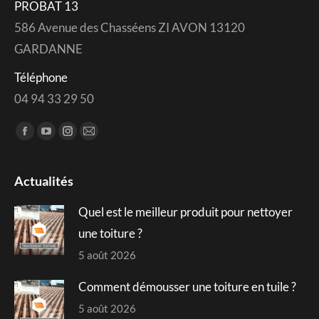
PROBAT 13
586 Avenue des Chasséens ZI AVON 13120
GARDANNE
Téléphone
04 94 33 29 50
Trouvez nous sur :
Facebook
YouTube
Instagram
Mail
page
page
page
page
opens
opens
opens
opens
Actualités
in
in
in
in
Quel est le meilleur produit pour nettoyer
new
new
new
new
window
window
window
window
une toiture ?
5 août 2026
Comment démousser une toiture en tuile ?
5 août 2026