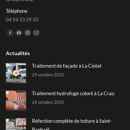
Téléphone
04 94 33 29 50
Trouvez nous sur :
Facebook
YouTube
Instagram
Mail
page
page
page
page
opens
opens
opens
opens
Actualités
in
in
in
in
Traitement de façade à La Ciotat
new
new
new
new
window
window
window
window
29 octobre 2025
Traitement hydrofuge coloré à La Crau
24 octobre 2025
Réfection complète de toiture à Saint-
Raphaël