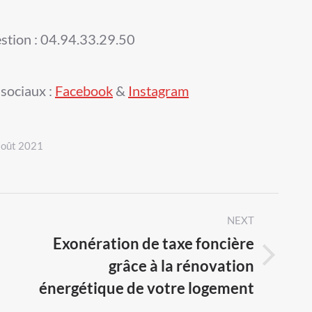
estion : 04.94.33.29.50
sociaux :
Facebook
&
Instagram
août 2021
NEXT
Exonération de taxe foncière
grâce à la rénovation
Next
énergétique de votre logement
post: