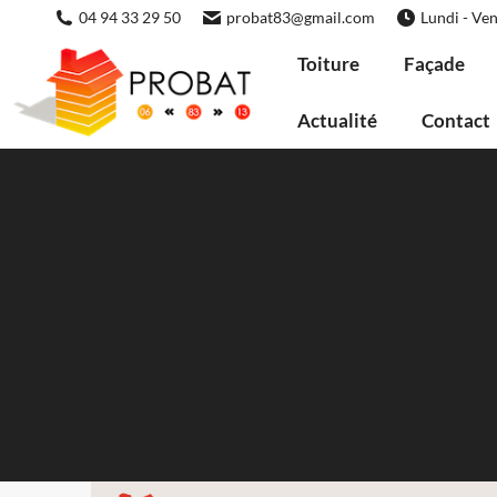
04 94 33 29 50
probat83@gmail.com
Lundi - Ven
Toiture
Façade
Actualité
Contact