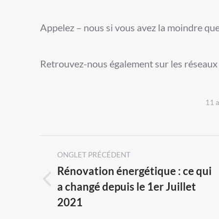
Appelez – nous si vous avez la moindre qu
Retrouvez-nous également sur les réseaux 
11 
Post
ONGLET PRÉCÉDENT
navigation
Rénovation énergétique : ce qui
a changé depuis le 1er Juillet
Previous
2021
post: