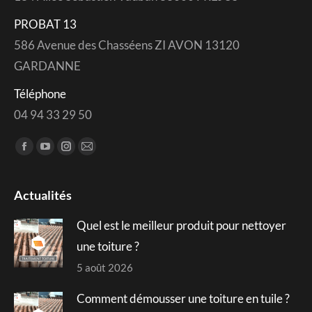
PROBAT 13
586 Avenue des Chasséens ZI AVON 13120
GARDANNE
Téléphone
04 94 33 29 50
Trouvez nous sur :
Facebook
YouTube
Instagram
Mail
page
page
page
page
opens
opens
opens
opens
Actualités
in
in
in
in
Quel est le meilleur produit pour nettoyer
new
new
new
new
window
window
window
window
une toiture ?
5 août 2026
Comment démousser une toiture en tuile ?