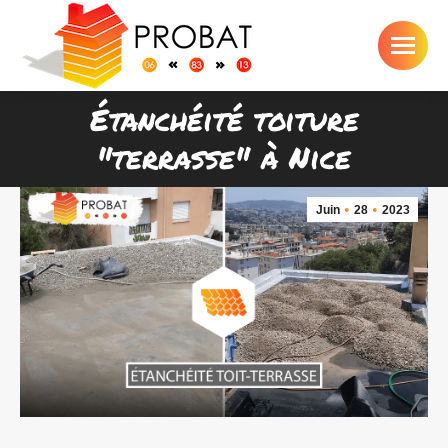
Étanchéité toiture
Vous êtes ici :
"terrasse" à Nice
Juin
28
2023