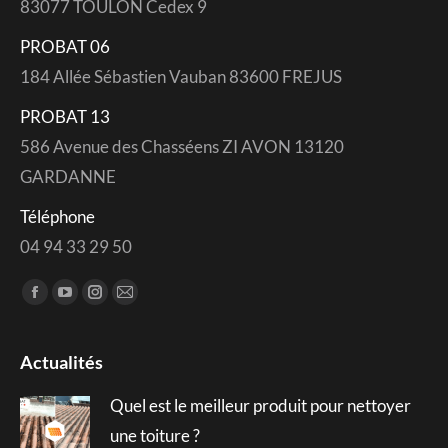
83077 TOULON Cedex 9
PROBAT 06
184 Allée Sébastien Vauban 83600 FREJUS
PROBAT 13
586 Avenue des Chasséens ZI AVON 13120
GARDANNE
Téléphone
04 94 33 29 50
Trouvez nous sur :
Facebook
YouTube
Instagram
Mail
page
page
page
page
opens
opens
opens
opens
Actualités
in
in
in
in
Quel est le meilleur produit pour nettoyer
new
new
new
new
window
window
window
window
une toiture ?