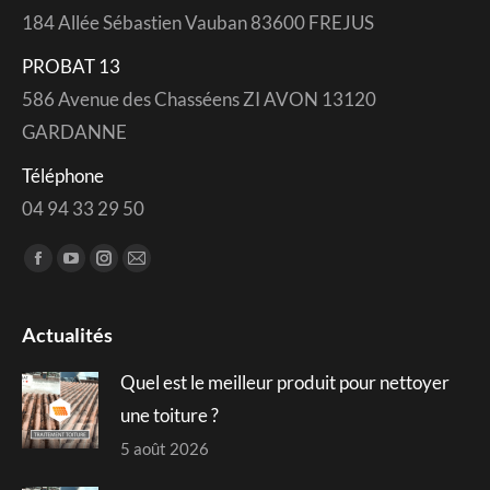
184 Allée Sébastien Vauban 83600 FREJUS
PROBAT 13
586 Avenue des Chasséens ZI AVON 13120
GARDANNE
Téléphone
04 94 33 29 50
Trouvez nous sur :
Facebook
YouTube
Instagram
Mail
page
page
page
page
opens
opens
opens
opens
Actualités
in
in
in
in
Quel est le meilleur produit pour nettoyer
new
new
new
new
window
window
window
window
une toiture ?
5 août 2026