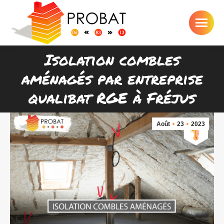
Isolation combles
aménagés par entreprise
Vous êtes ici :
qualibat RGE à Fréjus
Août
23
2023