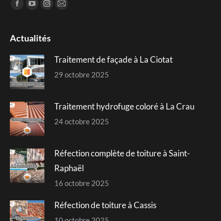
Trouvez nous sur :
Facebook
YouTube
Instagram
Mail
page
page
page
page
opens
opens
opens
opens
Actualités
in
in
in
in
Traitement de façade à La Ciotat
new
new
new
new
window
window
window
window
29 octobre 2025
Traitement hydrofuge coloré à La Crau
24 octobre 2025
Réfection complète de toiture à Saint-
Raphaël
16 octobre 2025
Réfection de toiture à Cassis
10 octobre 2025