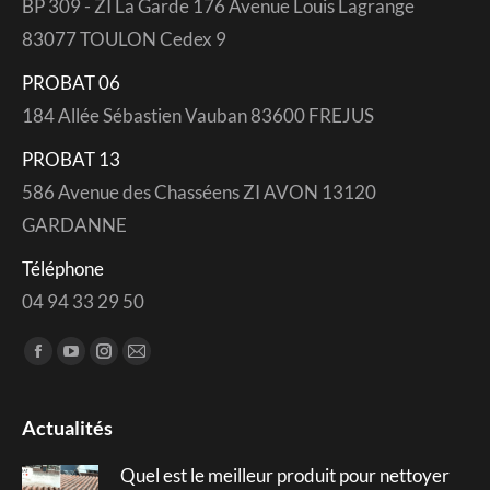
BP 309 - ZI La Garde 176 Avenue Louis Lagrange
83077 TOULON Cedex 9
PROBAT 06
184 Allée Sébastien Vauban 83600 FREJUS
PROBAT 13
586 Avenue des Chasséens ZI AVON 13120
GARDANNE
Téléphone
04 94 33 29 50
Trouvez nous sur :
Facebook
YouTube
Instagram
Mail
page
page
page
page
opens
opens
opens
opens
Actualités
in
in
in
in
Quel est le meilleur produit pour nettoyer
new
new
new
new