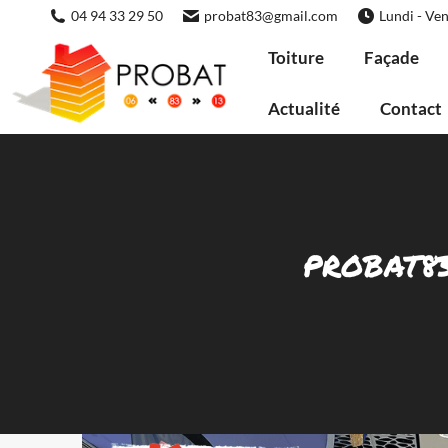
04 94 33 29 50
probat83@gmail.com
Lundi - Ven
Toiture
Façade
Actualité
Contact
PROBAT83 