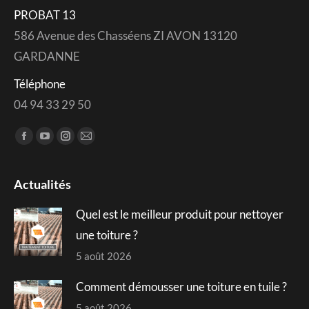
PROBAT 13
586 Avenue des Chasséens ZI AVON 13120
GARDANNE
Téléphone
04 94 33 29 50
Trouvez nous sur :
Facebook
YouTube
Instagram
Mail
page
page
page
page
opens
opens
opens
opens
Actualités
in
in
in
in
Quel est le meilleur produit pour nettoyer
new
new
new
new
window
window
window
window
une toiture ?
5 août 2026
Comment démousser une toiture en tuile ?
5 août 2026