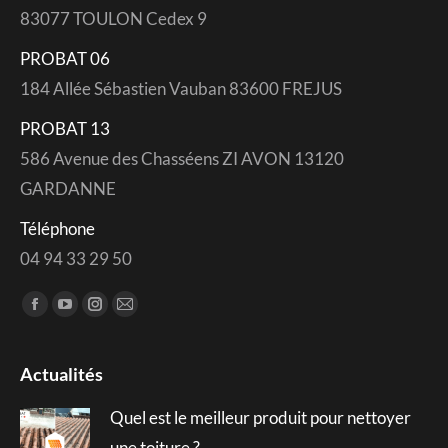
83077 TOULON Cedex 9
PROBAT 06
184 Allée Sébastien Vauban 83600 FREJUS
PROBAT 13
586 Avenue des Chasséens ZI AVON 13120
GARDANNE
Téléphone
04 94 33 29 50
Trouvez nous sur :
Facebook
YouTube
Instagram
Mail
page
page
page
page
opens
opens
opens
opens
Actualités
in
in
in
in
Quel est le meilleur produit pour nettoyer
new
new
new
new
window
window
window
window
une toiture ?