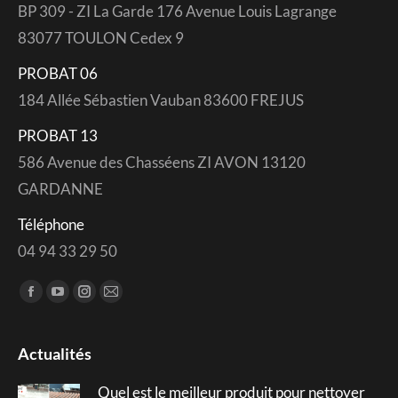
BP 309 - ZI La Garde 176 Avenue Louis Lagrange
83077 TOULON Cedex 9
PROBAT 06
184 Allée Sébastien Vauban 83600 FREJUS
PROBAT 13
586 Avenue des Chasséens ZI AVON 13120
GARDANNE
Téléphone
04 94 33 29 50
Trouvez nous sur :
Facebook
YouTube
Instagram
Mail
page
page
page
page
opens
opens
opens
opens
Actualités
in
in
in
in
Quel est le meilleur produit pour nettoyer
new
new
new
new