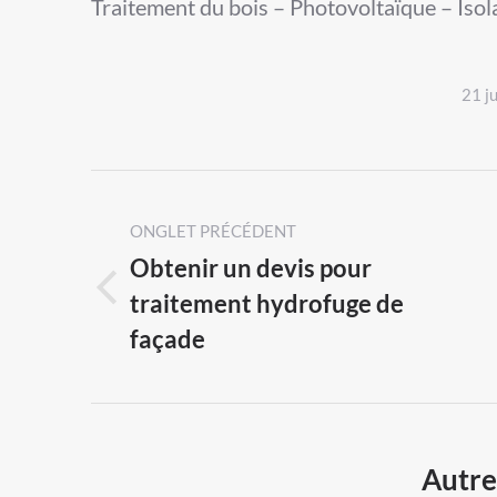
Traitement du bois – Photovoltaïque – Isol
21 j
Post
navigation
ONGLET PRÉCÉDENT
Obtenir un devis pour
traitement hydrofuge de
Previous
façade
post:
Autres