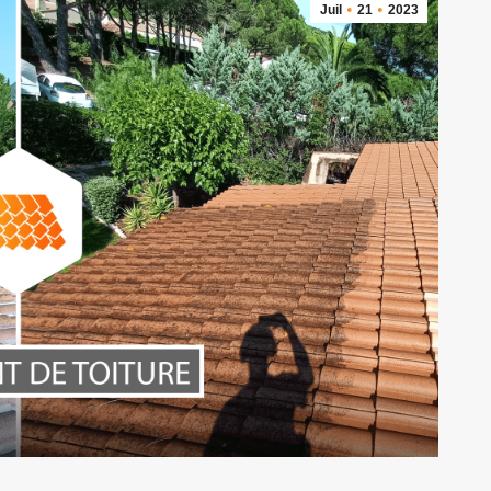
Juil
21
2023