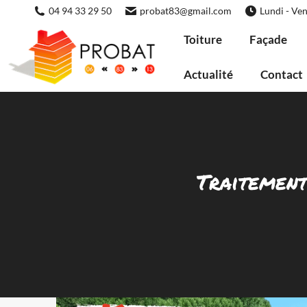
04 94 33 29 50
probat83@gmail.com
Lundi - Ven
Toiture
Façade
Actualité
Contact
Traitement