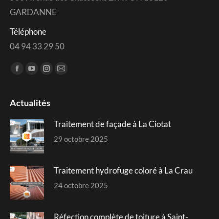
GARDANNE
Téléphone
04 94 33 29 50
Trouvez nous sur :
Facebook
YouTube
Instagram
Mail
page
page
page
page
opens
opens
opens
opens
Actualités
in
in
in
in
Traitement de façade à La Ciotat
new
new
new
new
window
window
window
window
29 octobre 2025
Traitement hydrofuge coloré à La Crau
24 octobre 2025
Réfection complète de toiture à Saint-