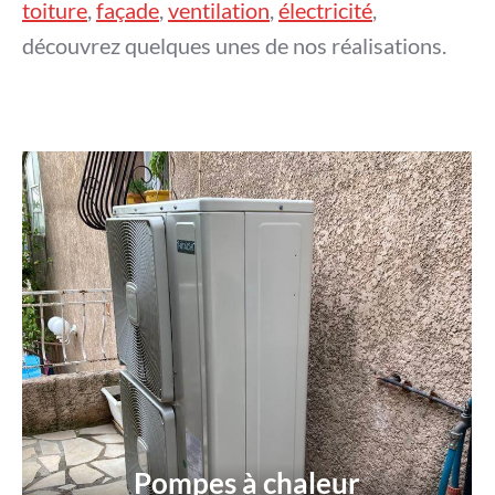
toiture
,
façade
,
ventilation
,
électricité
,
découvrez quelques unes de nos réalisations.
Pompes à chaleur