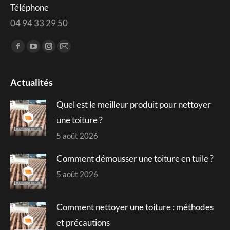
Téléphone
04 94 33 29 50
Trouvez nous sur :
Facebook
YouTube
Instagram
Mail
page
page
page
page
opens
opens
opens
opens
Actualités
in
in
in
in
Quel est le meilleur produit pour nettoyer
new
new
new
new
window
window
window
window
une toiture ?
5 août 2026
Comment démousser une toiture en tuile ?
5 août 2026
Comment nettoyer une toiture : méthodes
et précautions