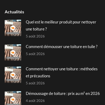
page
page
page
page
opens
opens
opens
opens
Actualités
in
in
in
in
Quel est le meilleur produit pour nettoyer
new
new
new
new
window
window
window
window
une toiture ?
5 août 2026
Comment démousser une toiture en tuile ?
5 août 2026
Comment nettoyer une toiture : méthodes
et précautions
5 août 2026
Démoussage de toiture : prix au m² en 2026
4 août 2026