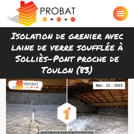
Isolation de grenier avec
laine de verre soufflée à
Vous êtes ici :
Solliès-Pont proche de
Toulon (83)
Mai
12
2023