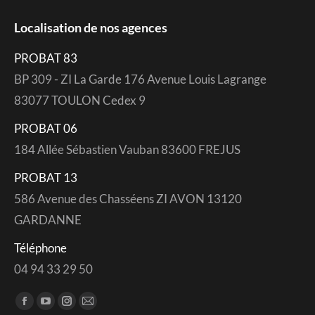
Localisation de nos agences
PROBAT 83
BP 309 - ZI La Garde 176 Avenue Louis Lagrange
83077 TOULON Cedex 9
PROBAT 06
184 Allée Sébastien Vauban 83600 FREJUS
PROBAT 13
586 Avenue des Chasséens ZI AVON 13120
GARDANNE
Téléphone
04 94 33 29 50
Trouvez nous sur :
Facebook
YouTube
Instagram
Mail