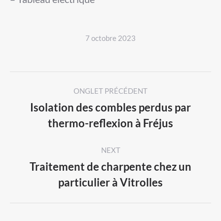
7 octobre 2023
Post
ONGLET PRÉCÉDENT
navigation
Isolation des combles perdus par
Previous
thermo-reflexion à Fréjus
post:
NEXT
Traitement de charpente chez un
Next
particulier à Vitrolles
post: