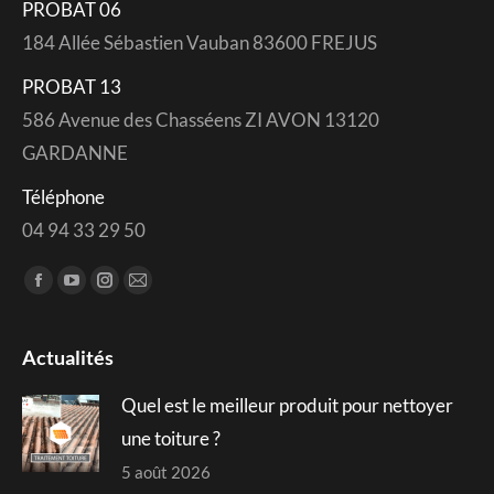
PROBAT 06
184 Allée Sébastien Vauban 83600 FREJUS
PROBAT 13
586 Avenue des Chasséens ZI AVON 13120
GARDANNE
Téléphone
04 94 33 29 50
Trouvez nous sur :
Facebook
YouTube
Instagram
Mail
page
page
page
page
opens
opens
opens
opens
Actualités
in
in
in
in
Quel est le meilleur produit pour nettoyer
new
new
new
new
window
window
window
window
une toiture ?
5 août 2026