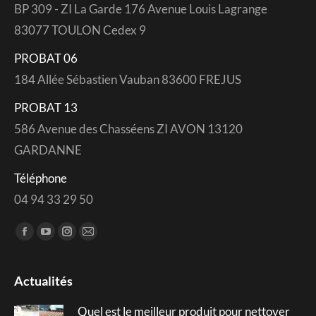
BP 309 - ZI La Garde 176 Avenue Louis Lagrange
83077 TOULON Cedex 9
PROBAT 06
184 Allée Sébastien Vauban 83600 FREJUS
PROBAT 13
586 Avenue des Chasséens ZI AVON 13120
GARDANNE
Téléphone
04 94 33 29 50
Trouvez nous sur :
Facebook
YouTube
Instagram
Mail
page
page
page
page
opens
opens
opens
opens
Actualités
in
in
in
in
Quel est le meilleur produit pour nettoyer
new
new
new
new