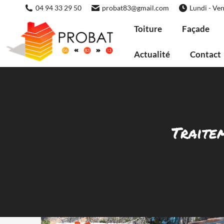
04 94 33 29 50
probat83@gmail.com
Lundi - Ven
Toiture
Façade
Actualité
Contact
Traite