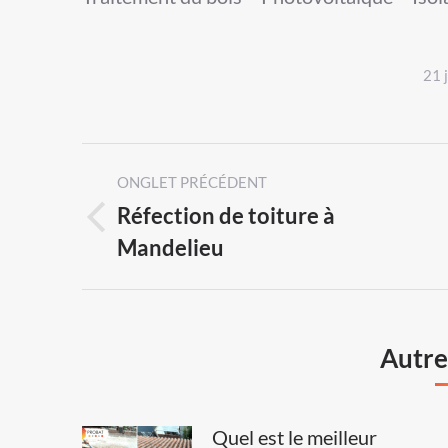
21 
Post
ONGLET PRÉCÉDENT
navigation
Réfection de toiture à
Previous
Mandelieu
post:
Autres
Quel est le meilleur