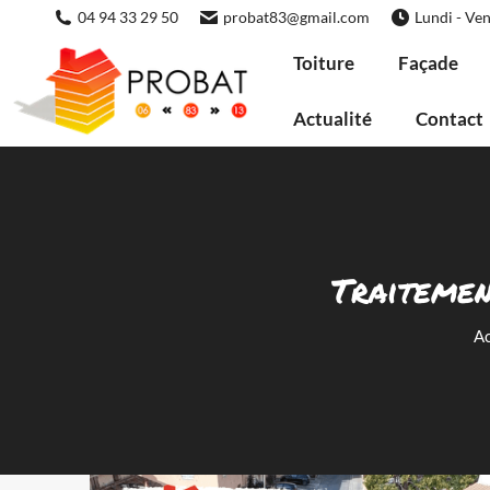
04 94 33 29 50
probat83@gmail.com
Lundi - Ven
Toiture
Façade
Actualité
Contact
Traitemen
Ac