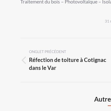
Traitement du bois – Photovoltaïque – Isol
31 
Post
navigation
ONGLET PRÉCÉDENT
Réfection de toiture à Cotignac
Previous
dans le Var
post:
Autres