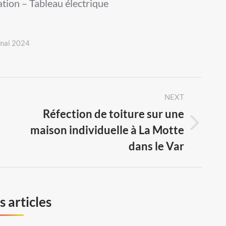
ation – Tableau électrique
mai 2024
NEXT
Réfection de toiture sur une
maison individuelle à La Motte
Next
dans le Var
post:
 articles