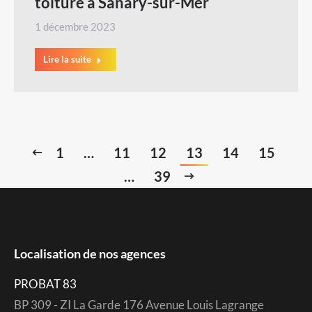
toiture à Sanary-sur-Mer
1 décembre 2023
Lire la suite
1
…
11
12
13
14
15
…
39
Localisation de nos agences
PROBAT 83
BP 309 - ZI La Garde 176 Avenue Louis Lagrange