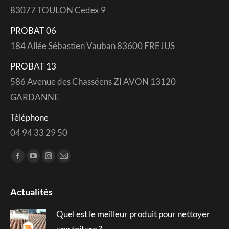
83077 TOULON Cedex 9
PROBAT 06
184 Allée Sébastien Vauban 83600 FREJUS
PROBAT 13
586 Avenue des Chasséens ZI AVON 13120
GARDANNE
Téléphone
04 94 33 29 50
Trouvez nous sur :
Facebook
YouTube
Instagram
Mail
page
page
page
page
opens
opens
opens
opens
Actualités
in
in
in
in
Quel est le meilleur produit pour nettoyer
new
new
new
new
window
window
window
window