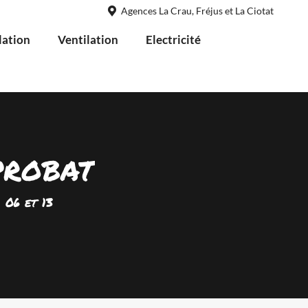
Agences La Crau, Fréjus et La Ciotat
lation
Ventilation
Electricité
 PROBAT
 06 et 13