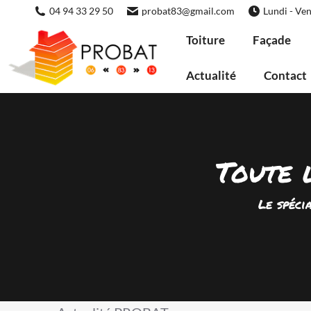
04 94 33 29 50
probat83@gmail.com
Lundi - Ven
Toiture
Façade
Actualité
Contact
Toute 
Le spéci