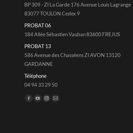
BP 309 - ZI La Garde 176 Avenue Louis Lagrange
83077 TOULON Cedex 9
PROBAT 06
184 Allée Sébastien Vauban 83600 FREJUS
PROBAT 13
586 Avenue des Chasséens ZI AVON 13120
GARDANNE
Téléphone
04 94 33 29 50
Trouvez nous sur :
Facebook
YouTube
Instagram
Mail
page
page
page
page
opens
opens
opens
opens
in
in
in
in
new
new
new
new