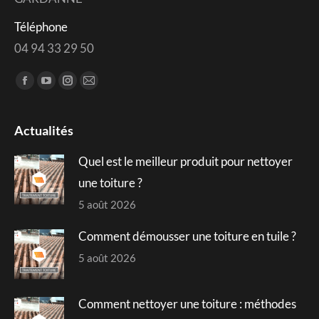
Téléphone
04 94 33 29 50
Trouvez nous sur :
Facebook
YouTube
Instagram
Mail
page
page
page
page
opens
opens
opens
opens
Actualités
in
in
in
in
Quel est le meilleur produit pour nettoyer
new
new
new
new
window
window
window
window
une toiture ?
5 août 2026
Comment démousser une toiture en tuile ?
5 août 2026
Comment nettoyer une toiture : méthodes